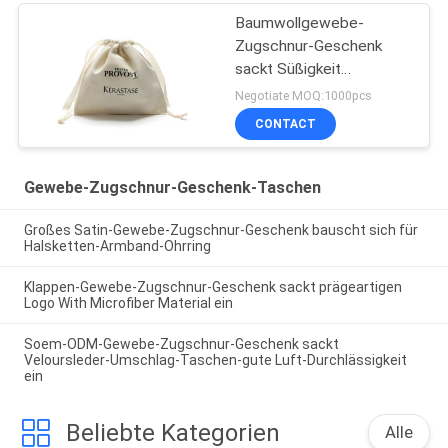
Baumwollgewebe-
Zugschnur-Geschenk
sackt Süßigkeit
verwenden das Vereiteln
Negotiate MOQ:1000pcs
ein, Oberfläche
CONTACT
stempelnd
Gewebe-Zugschnur-Geschenk-Taschen
Großes Satin-Gewebe-Zugschnur-Geschenk bauscht sich für
Halsketten-Armband-Ohrring
Klappen-Gewebe-Zugschnur-Geschenk sackt prägeartigen
Logo With Microfiber Material ein
Soem-ODM-Gewebe-Zugschnur-Geschenk sackt
Veloursleder-Umschlag-Taschen-gute Luft-Durchlässigkeit
ein
Beliebte Kategorien
Alle