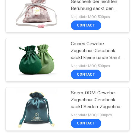
Geschenk der leichten
Berührung sackt den
Samt der hohen Qualität
Negotiate MOQ:500pcs
ein, der mit Grußumbau
CONTACT
materiell ist
Grünes Gewebe-
Zugschnur-Geschenk
sackt kleine runde Samt-
Schmuck-Taschen ein
Negotiate MOQ:500pcs
CONTACT
Soem-ODM-Gewebe-
Zugschnur-Geschenk
sackt Seiden-Zugschnur-
Tasche 100% ein
Negotiate MOQ:1000pcs
CONTACT