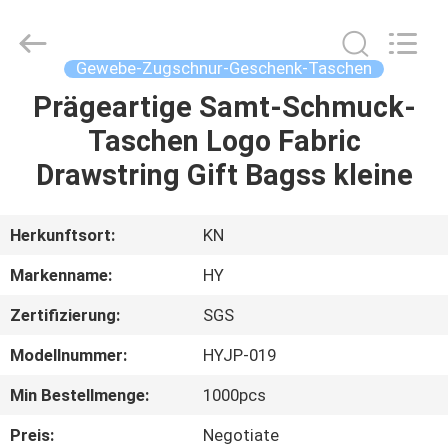
Fournisseur.
Copyright
©
2021
-
Gewebe-Zugschnur-Geschenk-Taschen
2025
Dongguan
Pei
Prägeartige Samt-Schmuck-
ZU
Dew
Paper
Taschen Logo Fabric
HAUSE
Art&Crafts
Co.,
Ltd..
Drawstring Gift Bagss kleine
All
Rights
PRODUKTE
Reserved.
Developed
by
Herkunftsort:
KN
ECER
ÜBER
Markenname:
HY
UNS
Zertifizierung:
SGS
Modellnummer:
HYJP-019
WERKSBESICHTIGUNG
Min Bestellmenge:
1000pcs
QUALITÄTSKONTROLLE
Preis:
Negotiate