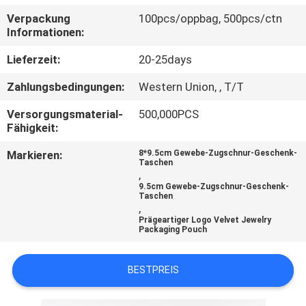
Verpackung
100pcs/oppbag, 500pcs/ctn
KONTAKT
Informationen:
MIT
Lieferzeit:
20-25days
UNS
Zahlungsbedingungen:
Western Union, , T/T
Versorgungsmaterial-
500,000PCS
NEUIGKEITEN
Fähigkeit:
Markieren:
8*9.5cm Gewebe-Zugschnur-Geschenk-
BITTE
Taschen
,
UM
9.5cm Gewebe-Zugschnur-Geschenk-
Taschen
EIN
,
Prägeartiger Logo Velvet Jewelry
ANGEBOT
Packaging Pouch
BESTPREIS
SITEMAP