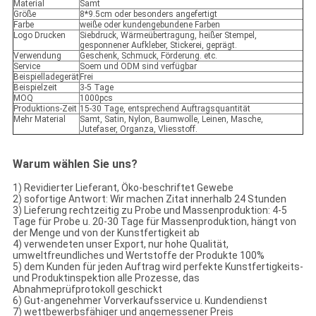
Material
Samt
Größe
8*9.5cm oder besonders angefertigt
Farbe
weiße oder kundengebundene Farben
Logo Drucken
Siebdruck, Wärmeübertragung, heißer Stempel,
gesponnener Aufkleber, Stickerei, geprägt.
Verwendung
Geschenk, Schmuck, Förderung. etc.
Service
Soem und ODM sind verfügbar
Beispielladegerät
Frei
Beispielzeit
3-5 Tage
MOQ
1000pcs
Produktions-Zeit
15-30 Tage, entsprechend Auftragsquantität
Mehr Material
Samt, Satin, Nylon, Baumwolle, Leinen, Masche,
Jutefaser, Organza, Vliesstoff.
Warum wählen Sie uns?
1) Revidierter Lieferant, Öko-beschriftet Gewebe
2) sofortige Antwort: Wir machen Zitat innerhalb 24 Stunden
3) Lieferung rechtzeitig zu Probe und Massenproduktion: 4-5
Tage für Probe u. 20-30 Tage für Massenproduktion, hängt von
der Menge und von der Kunstfertigkeit ab
4) verwendeten unser Export, nur hohe Qualität,
umweltfreundliches und Wertstoffe der Produkte 100%
5) dem Kunden für jeden Auftrag wird perfekte Kunstfertigkeits-
und Produktinspektion alle Prozesse, das
Abnahmeprüfprotokoll geschickt
6) Gut-angenehmer Vorverkaufsservice u. Kundendienst
7) wettbewerbsfähiger und angemessener Preis