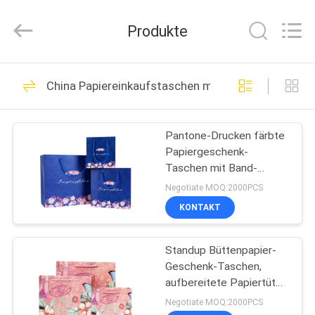
Fournisseur.
Copyright
©
Produkte
2021
-
2024
giftpackingboxes.com.
All
ZU
25
Rights
Reserved.
China Papiereinkaufstaschen mit Griffen
HAUSE
Developed
by
Geschenkverpackungsk
ECER
Pantone-Drucken färbte
PRODUKTE
Papiergeschenk-
Taschen mit Band-
ÜBER
Griffen
Negotiate MOQ:2000PCS
UNS
KONTAKT
13
Kosmetische
Standup Büttenpapier-
WERKSBESICHTIGUNG
Geschenk-Taschen,
Geschenkbox
aufbereitete Papiertüten
QUALITÄTSKONTROLLE
mit Griffen
Negotiate MOQ:2000PCS