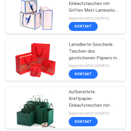
Einkaufstaschen mit
Griffen Matt Lamination
28
Surface
Negotiate MOQ:2000PCS
Papierzylinder-
KONTAKT
Kasten
Lamellierte Geschenk-
Taschen des
gestrichenen Papiers mit
Griffe Soem-ODM
Negotiate MOQ:2000PCS
stützten sich
KONTAKT
11
Weiches ledernes
Aufbereitete
Kraftpapier-
Notizbuch
Einkaufstaschen mit
Drucken der Griff-CMYK
Negotiate MOQ:2000PCS
KONTAKT