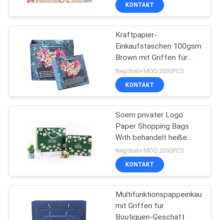
KONTAKT
KONTAKT
Kraftpapier-
MIT
6
Einkaufstaschen 100gsm
UNS
Brown mit Griffen für
Kerzen-
Kleidung
Negotiate MOQ:2000PCS
Geschenkbox
BITTE
KONTAKT
UM
Soem privater Logo
EIN
Paper Shopping Bags
ANGEBOT
With behandelt heiße
21
stempelnde Oberfläche
Negotiate MOQ:2000PCS
Lederne
NEUIGKEITEN
KONTAKT
Geschenkbox
Multifunktionspappeinkaufsta
mit Griffen für
Boutiquen-Geschäft