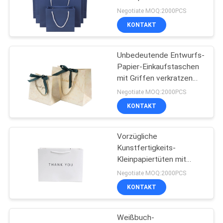
Negotiate MOQ:2000PCS
KONTAKT
118
Gewebe-Zugschnur-
Unbedeutende Entwurfs-
Papier-Einkaufstaschen
Geschenk-Taschen
mit Griffen verkratzen
beständiges
Negotiate MOQ:2000PCS
KONTAKT
Vorzügliche
15
Kunstfertigkeits-
Wiederverwendbarer
Kleinpapiertüten mit
Griffen, quadratische
Negotiate MOQ:2000PCS
Tote Shopping Bags
Geschenk-Taschen mit
KONTAKT
Griffen
Weißbuch-