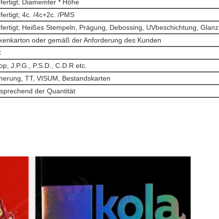
ertigt; Diamemter * Höhe
ertigt; 4c. /4c+2c. /PMS
ertigt; Heißes Stempeln, Prägung, Debossing, UVbeschichtung, Glanz 
kenkarton oder gemäß der Anforderung des Kunden
C
op, J.P.G., P.S.D., C.D.R etc.
herung, TT, VISUM, Bestandskarten
tsprechend der Quantität