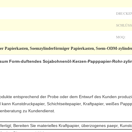
DRUCKEN
SCHLÜSS
MOQ:
r Papierkasten
Soemzylinderförmiger Papierkasten
Soem-ODM-zylinder
,
,
sum Form-duftendes Sojabohnenöl-Kerzen-Papppapier-Rohr-zyli
Produkte entsprechend der Probe oder dem Entwurf des Kunden produzi
l kann Kunstdruckpapier, Schichtseitepapier, Kraftpapier, weißes Pappp
enberatung zu Kundendienst.
ertigt; Bereiten Sie materielles Kraftpapier, überzogenes paepr, Kunst