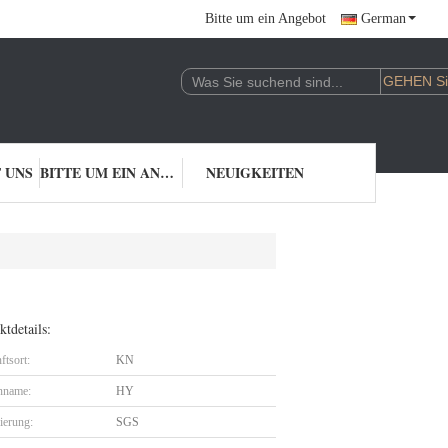
Bitte um ein Angebot
German
 UNS
BITTE UM EIN ANGEBOT
NEUIGKEITEN
tdetails:
ftsort:
KN
nname:
HY
zierung:
SGS