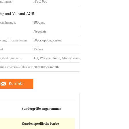
lnummer:
HYC-005
ng und Versand AGB:
stellmenge:
1000pcs
Negotiate
kung Informationen:
50pcs/oppbag/carton
eit:
25days
gsbedingungen:
T/T, Western Union, MoneyGram
gungsmaterial-Fähigkeit:
200,000pcs/month
Kontakt
Sondergröße angenommen
Kundenspezifische Farbe