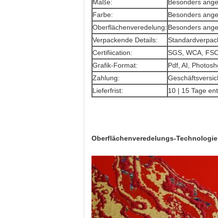
Maße:
Besonders angef
Farbe:
Besonders angef
Oberflächenveredelung:
Besonders angef
Verpackende Details:
Standardverpac
Certifiication:
SGS, WCA, FS
Grafik-Format:
Pdf, AI, Photosh
Zahlung:
Geschäftsversic
Lieferfrist:
10 | 15 Tage en
Oberflächenveredelungs-Technologie