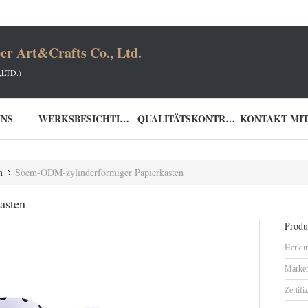
er Art&Crafts Co., Ltd.
LTD.)
UNS
WERKSBESICHTIGUNG
QUALITÄTSKONTROLLE
KONTAKT MIT
n
Soem-ODM-zylinderförmiger Papierkasten
asten
Produk
Herkun
Marke
Zertifi