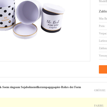
Model
Zahlu
Min Be
Preis:
Verpac
Lieferz
Zahlun
Versor
ck-Soem ringsum Sojabohnenölkerzenpapppapier-Rohrs der Form
GRÖSSE:
FARBE: