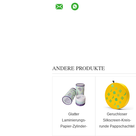
ANDERE PRODUKTE
Glatter
Geruchloser
Laminierungs-
Silkscreen-Kreis-
Papier-Zylinder-
runde Pappschachtel
Kasten-runder Make-
mit Deckel und