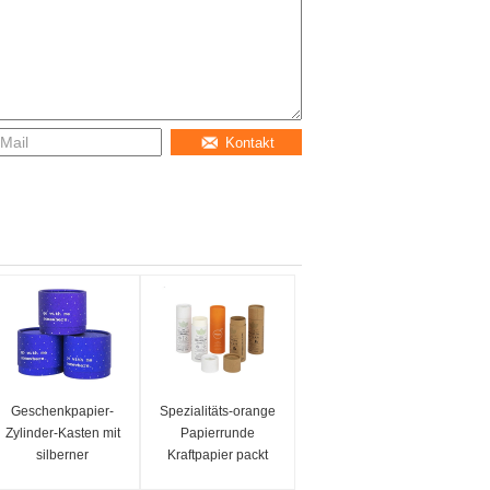
Kontakt
Geschenkpapier-
Spezialitäts-orange
Zylinder-Kasten mit
Papierrunde
silberner
Kraftpapier packt
stempelnder Stärke
verfügbares Soem-