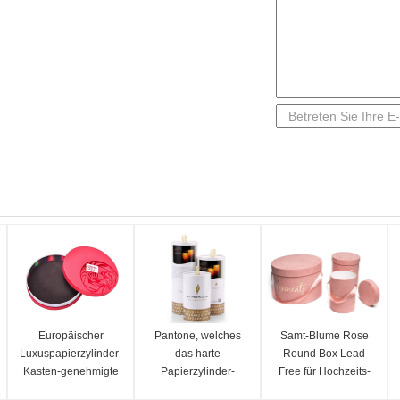
Europäischer
Pantone, welches
Samt-Blume Rose
Luxuspapierzylinder-
das harte
Round Box Lead
Kasten-genehmigte
Papierzylinder-
Free für Hochzeits-
runde
Kasten-
Weihnachtsmuttertag