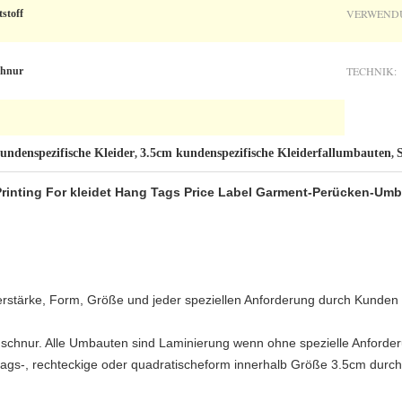
VERWEND
tstoff
TECHNIK:
chnur
ndenspezifische Kleider
3.5cm kundenspezifische Kleiderfallumbauten
,
,
rinting For kleidet Hang Tags Price Label Garment-Perücken-Um
pierstärke, Form, Größe und jeder speziellen Anforderung durch Kunden
uschnur. Alle Umbauten sind Laminierung wenn ohne spezielle Anforde
hlags-, rechteckige oder quadratischeform innerhalb Größe 3.5cm durc