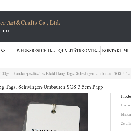
er Art&Crafts Co., Ltd.
LTD.)
UNS
WERKSBESICHTIGUNG
QUALITÄTSKONTROLLE
KONTAKT MIT
300gsm kundenspezifisches Kleid Hang Tags, Schwingen-Umbauten SGS 3.5c
ang Tags, Schwingen-Umbauten SGS 3.5cm Papp
Produk
Herkun
Marke
Zertifi