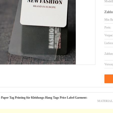
Model
Zahlu
Min Be
Preis:
Verpac
Lieferz
Zahlun
Versor
 Paper Tag Printing für Kleidungs-Hang Tags Price Label Garment-
MATERIAL