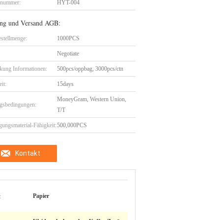
lnummer:
HYT-004
ng und Versand AGB:
stellmenge:
1000PCS
Negotiate
kung Informationen:
500pcs/oppbag, 3000pcs/ctn
eit:
15days
MoneyGram, Western Union,
gsbedingungen:
T/T
gungsmaterial-Fähigkeit:
500,000PCS
Kontakt
:
Papier