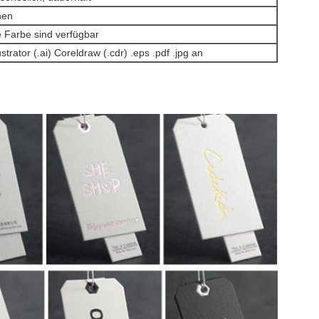
hen
 Farbe sind verfügbar
trator (.ai) Coreldraw (.cdr) .eps .pdf .jpg an
Hinterlass eine Nachricht
Wir rufen Sie bald zurück!