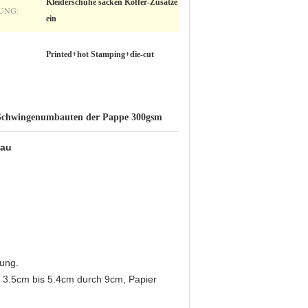
Kleiderschuhe sacken Koffer-Zusätze
UNG:
ein
Printed+hot Stamping+die-cut
Schwingenumbauten der Pappe 300gsm
bau
rung.
h 3.5cm bis 5.4cm durch 9cm, Papier