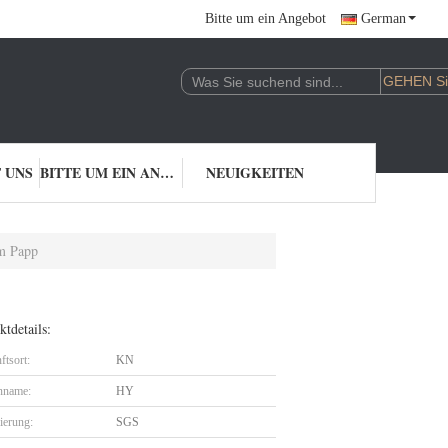
Bitte um ein Angebot
German
 UNS
BITTE UM EIN ANGEBOT
NEUIGKEITEN
m Papp
tdetails:
ftsort:
KN
nname:
HY
zierung:
SGS