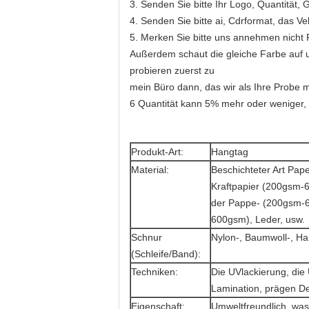
3. Senden Sie bitte Ihr Logo, Quantität, 
4. Senden Sie bitte ai, Cdrformat, das Ve
5. Merken Sie bitte uns annehmen nicht 
Außerdem schaut die gleiche Farbe auf u
probieren zuerst zu
mein Büro dann, das wir als Ihre Probe
6 Quantität kann 5% mehr oder weniger, 
Produkt-Art:
Hangtag
Material:
Beschichteter Art Pa
Kraftpapier (200gsm-
der Pappe- (200gsm-
600gsm), Leder, usw.
Schnur
Nylon-, Baumwoll-, Ha
(Schleife/Band):
Techniken:
Die UVlackierung, die 
Lamination, prägen De
Eigenschaft:
Umweltfreundlich, wass