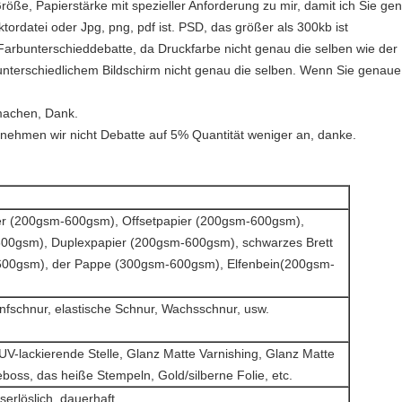
Größe, Papierstärke mit spezieller Anforderung zu mir, damit ich Sie ge
ktordatei oder Jpg, png, pdf ist. PSD, das größer als 300kb ist
Farbunterschieddebatte, da Druckfarbe nicht genau die selben wie der
nterschiedlichem Bildschirm nicht genau die selben. Wenn Sie genaue 
 machen, Dank.
nehmen wir nicht Debatte auf 5% Quantität weniger an, danke.
per (200gsm-600gsm), Offsetpapier (200gsm-600gsm),
600gsm), Duplexpapier (200gsm-600gsm), schwarzes Brett
600gsm), der Pappe (300gsm-600gsm), Elfenbein(200gsm-
nfschnur, elastische Schnur, Wachsschnur, usw.
UV-lackierende Stelle, Glanz Matte Varnishing, Glanz Matte
boss, das heiße Stempeln, Gold/silberne Folie, etc.
erlöslich, dauerhaft