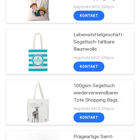
With Heat Transferdruck
Negotiate MOQ:200pcs
Soem-ODM
KONTAKT
118
Gewebe-Zugschnur-
Lebensmittelgeschäft-
Segeltuch-faltbare
Geschenk-Taschen
Baumwolle
wiederverwendbarer
Negotiate MOQ:200pcs
Tote Shopping Bags Eco
KONTAKT
Friendly
100gsm Segeltuch
15
wiederverwendbarer
Wiederverwendbarer
Tote Shopping Bags
Waterproof Beach Tote
Negotiate MOQ:200pcs
Tote Shopping Bags
With Zipper
KONTAKT
Prägeartige Samt-