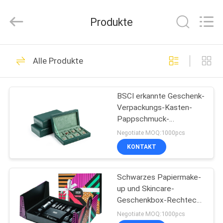
Fournisseur.
Copyright
©
Produkte
2021
-
2024
giftpackingboxes.com.
All
ZU
25
Rights
Reserved.
Alle Produkte
HAUSE
Developed
by
Geschenkverpackungsk
ECER
BSCI erkannte Geschenk-
PRODUKTE
Verpackungs-Kasten-
Pappschmuck-
ÜBER
Organisator Display an
Negotiate MOQ:1000pcs
UNS
KONTAKT
13
Kosmetische
Schwarzes Papiermake-
WERKSBESICHTIGUNG
up und Skincare-
Geschenkbox
Geschenkbox-Rechteck
QUALITÄTSKONTROLLE
mit DIY-Personifizierung
Negotiate MOQ:1000pcs