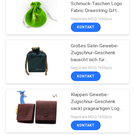
Schmuck-Taschen Logo
Fabric Drawstring Gift
28
Bagss kleine
Negotiate MOQ:1000pcs
Papierzylinder-
KONTAKT
Kasten
Großes Satin-Gewebe-
Zugschnur-Geschenk
bauscht sich für
Halsketten-Armband-
Negotiate MOQ:1000pcs
Ohrring
KONTAKT
11
Weiches ledernes
Klappen-Gewebe-
Zugschnur-Geschenk
Notizbuch
sackt prägeartigen Logo
With Microfiber Material
Negotiate MOQ:1000pcs
ein
KONTAKT