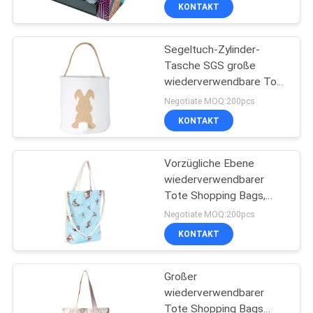
KONTAKT
KONTAKT
Segeltuch-Zylinder-
MIT
6
Tasche SGS große
UNS
wiederverwendbare Tote
Kerzen-
Shopping Bags Saddle
Negotiate MOQ:200pcs
Geschenkbox
Shaped
BITTE
KONTAKT
UM
Vorzügliche Ebene
EIN
wiederverwendbarer
ANGEBOT
Tote Shopping Bags,
21
Baumwolle Tote Bags
Negotiate MOQ:200pcs
Printed
Lederne
NEUIGKEITEN
KONTAKT
Geschenkbox
Großer
wiederverwendbarer
Tote Shopping Bags